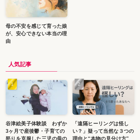
母の不安を感じて育った娘
が、安心できない本当の理
由
人気記事
谷津絵美子体験談 わずか
「遠隔ヒーリングは怪し
3ヶ月で産後鬱・子育ての
い？」疑って当然な３つの
怒りを克服した三児の母の
理由と“本物の見分け方”