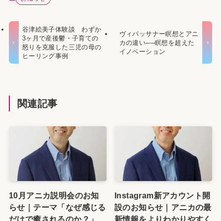
谷津絵美子体験談 わずか
ヴィパッサナー瞑想とアニ
3ヶ月で産後鬱・子育ての
カの違い──瞑想を超えた
怒りを克服した三児の母の
イノベーション
ヒーリング事例
関連記事
10月アニカ説明会のお知
Instagram新アカウント開
らせ｜テーマ「なぜ感じる
設のお知らせ｜アニカの最
だけで癒されるのか？」
新情報をよりわかりやすく