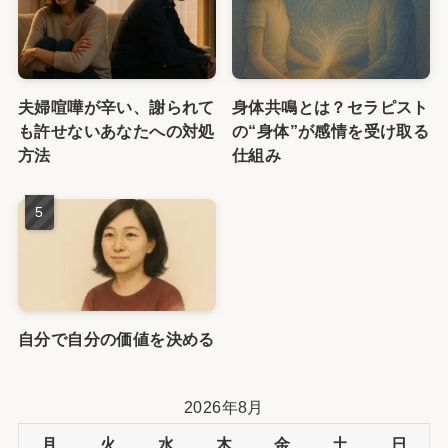
夫婦喧嘩が辛い、謝られて
身体共鳴とは？セラピスト
も許せないあなたへの対処
の“身体”が感情を受け取る
方法
仕組み
自分で自分の価値を決める
2026年8月
月
火
水
木
金
土
日