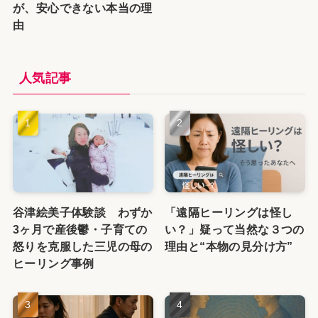
が、安心できない本当の理
由
人気記事
谷津絵美子体験談 わずか
「遠隔ヒーリングは怪し
3ヶ月で産後鬱・子育ての
い？」疑って当然な３つの
怒りを克服した三児の母の
理由と“本物の見分け方”
ヒーリング事例