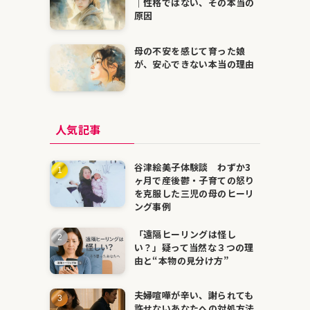
｜性格ではない、その本当の
原因
母の不安を感じて育った娘
が、安心できない本当の理由
人気記事
谷津絵美子体験談 わずか3
ヶ月で産後鬱・子育ての怒り
を克服した三児の母のヒーリ
ング事例
「遠隔ヒーリングは怪し
い？」疑って当然な３つの理
由と“本物の見分け方”
夫婦喧嘩が辛い、謝られても
許せないあなたへの対処方法