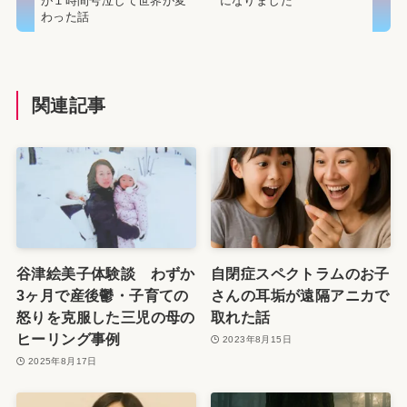
が１時間号泣して世界が変
になりました
わった話
関連記事
谷津絵美子体験談 わずか
自閉症スペクトラムのお子
3ヶ月で産後鬱・子育ての
さんの耳垢が遠隔アニカで
怒りを克服した三児の母の
取れた話
ヒーリング事例
2023年8月15日
2025年8月17日