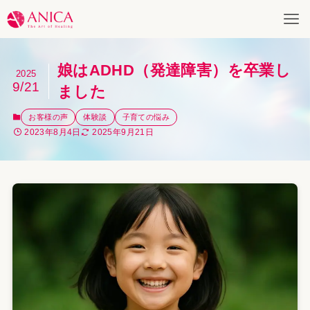
娘はADHD（発達障害）を卒業し
2025
9/21
ました
お客様の声
体験談
子育ての悩み
2023年8月4日
2025年9月21日