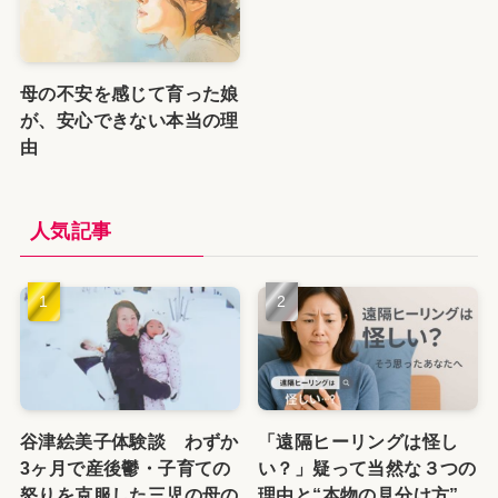
母の不安を感じて育った娘
が、安心できない本当の理
由
人気記事
谷津絵美子体験談 わずか
「遠隔ヒーリングは怪し
3ヶ月で産後鬱・子育ての
い？」疑って当然な３つの
怒りを克服した三児の母の
理由と“本物の見分け方”