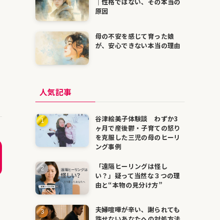
｜性格ではない、その本当の
原因
母の不安を感じて育った娘
が、安心できない本当の理由
人気記事
谷津絵美子体験談 わずか3
ヶ月で産後鬱・子育ての怒り
を克服した三児の母のヒーリ
ング事例
「遠隔ヒーリングは怪し
い？」疑って当然な３つの理
由と“本物の見分け方”
夫婦喧嘩が辛い、謝られても
許せないあなたへの対処方法