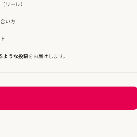
画（リール）
き合い方
ム
ント
るような投稿
をお届けします。