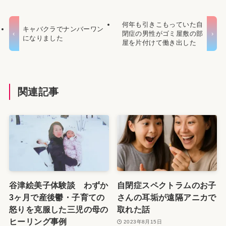
何年も引きこもっていた自
キャバクラでナンバーワン
閉症の男性がゴミ屋敷の部
になりました
屋を片付けて働き出した
関連記事
谷津絵美子体験談 わずか
自閉症スペクトラムのお子
3ヶ月で産後鬱・子育ての
さんの耳垢が遠隔アニカで
怒りを克服した三児の母の
取れた話
ヒーリング事例
2023年8月15日