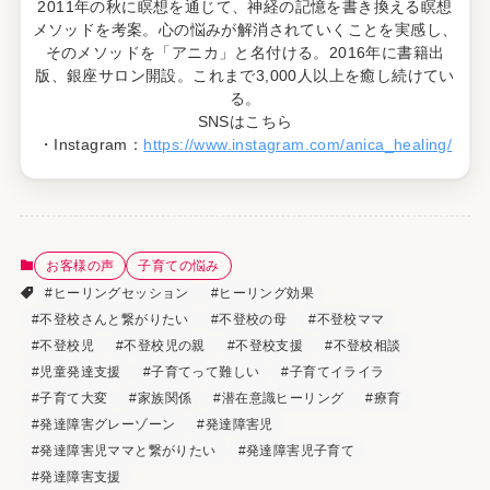
2011年の秋に瞑想を通じて、神経の記憶を書き換える瞑想
メソッドを考案。心の悩みが解消されていくことを実感し、
そのメソッドを「アニカ」と名付ける。2016年に書籍出
版、銀座サロン開設。これまで3,000人以上を癒し続けてい
る。
SNSはこちら
・Instagram：
https://www.instagram.com/anica_healing/
お客様の声
子育ての悩み
#ヒーリングセッション
#ヒーリング効果
#不登校さんと繋がりたい
#不登校の母
#不登校ママ
#不登校児
#不登校児の親
#不登校支援
#不登校相談
#児童発達支援
#子育てって難しい
#子育てイライラ
#子育て大変
#家族関係
#潜在意識ヒーリング
#療育
#発達障害グレーゾーン
#発達障害児
#発達障害児ママと繋がりたい
#発達障害児子育て
#発達障害支援