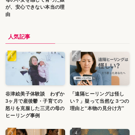
が、安心できない本当の理
由
人気記事
谷津絵美子体験談 わずか
「遠隔ヒーリングは怪し
3ヶ月で産後鬱・子育ての
い？」疑って当然な３つの
怒りを克服した三児の母の
理由と“本物の見分け方”
ヒーリング事例