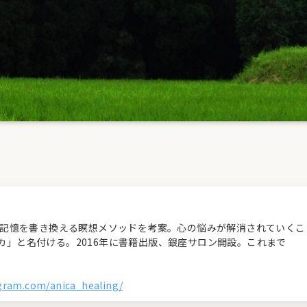
経の記憶を書き換える瞑想メソッドを考案。心の悩みが解消されていくこ
カ」と名付ける。2016年に書籍出版、銀座サロン開設。これまで
agram.com/anica_healing/