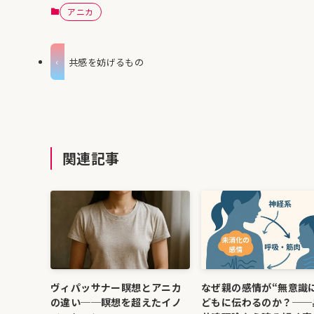
アニカ
共感を妨げるもの
関連記事
ヴィパッサナー瞑想とアニカ
なぜ親の感情が“無意識
の違い──瞑想を超えたイノ
どもに伝わるのか？──