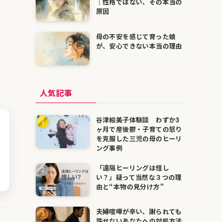
｜性格ではない、その本当の
原因
母の不安を感じて育った娘
が、安心できない本当の理由
人気記事
谷津絵美子体験談 わずか3
ヶ月で産後鬱・子育ての怒り
を克服した三児の母のヒーリ
ング事例
「遠隔ヒーリングは怪し
い？」疑って当然な３つの理
由と“本物の見分け方”
夫婦喧嘩が辛い、謝られても
許せないあなたへの対処方法