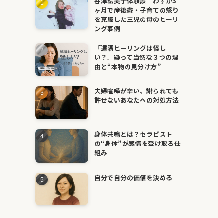
谷津絵美子体験談 わずか3
ヶ月で産後鬱・子育ての怒り
を克服した三児の母のヒーリ
ング事例
「遠隔ヒーリングは怪し
い？」疑って当然な３つの理
由と“本物の見分け方”
夫婦喧嘩が辛い、謝られても
許せないあなたへの対処方法
身体共鳴とは？セラピスト
の“身体”が感情を受け取る仕
組み
自分で自分の価値を決める