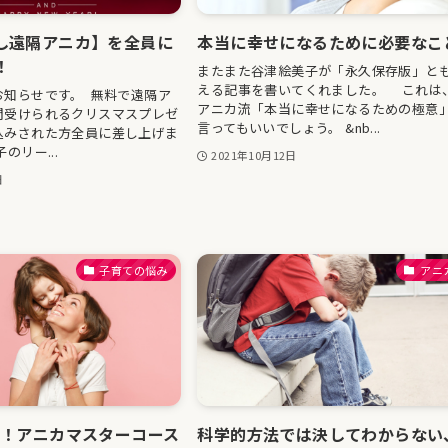
し遠隔アニカ】を全員に
本当に幸せになるために必要なこ
！
またまた谷津絵美子が「永久保存版」と
える記事を書いてくれました。 これは
お知らせです。 無料で遠隔ア
アニカ流「本当に幸せになるための極意
間受けられるクリスマスプレゼ
言ってもいいでしょう。 &nb...
込みされた方全員に差し上げま
のリー...
2021年10月12日
日
子育ての悩み
アニ
K！アニカマスターコース
科学的方法では決してわからない