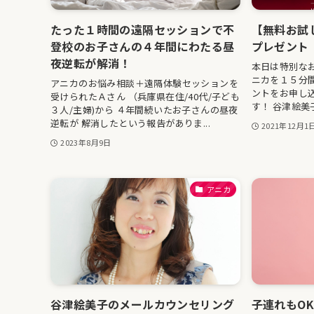
たった１時間の遠隔セッションで不
【無料お試
登校のお子さんの４年間にわたる昼
プレゼント
夜逆転が解消！
本日は特別な
ニカを１５分
アニカのお悩み相談＋遠隔体験セッションを
ントをお申し
受けられたＡさん （兵庫県在住/40代/子ども
す！ 谷津絵美子
３人/主婦)から ４年間続いたお子さんの昼夜
逆転が 解消したという報告がありま...
2021年12月1
2023年8月9日
アニカ
谷津絵美子のメールカウンセリング
子連れもO