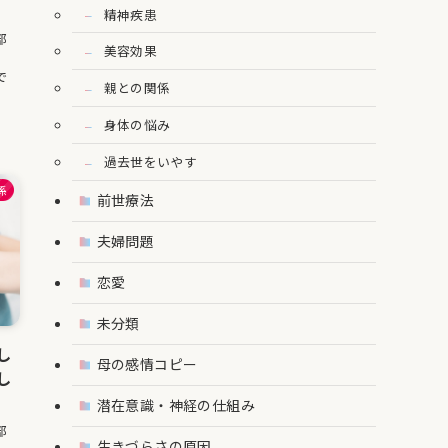
精神疾患
部
美容効果
、
で
親との関係
.
身体の悩み
過去世をいやす
係
前世療法
夫婦問題
恋愛
未分類
し
母の感情コピー
し
潜在意識・神経の仕組み
部
生きづらさの原因