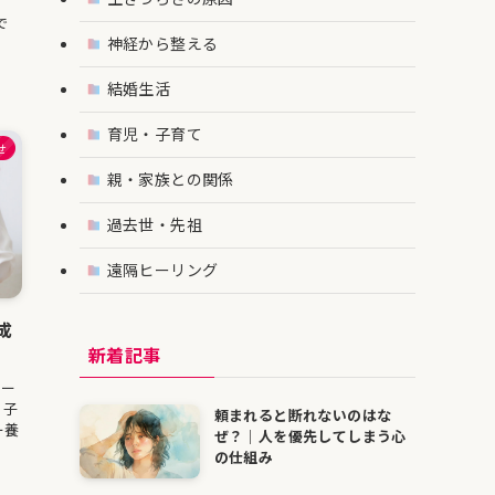
、
で
神経から整える
.
結婚生活
育児・子育て
せ
親・家族との関係
過去世・先祖
遠隔ヒーリング
成
新着記事
ツー
。子
頼まれると断れないのはな
ー養
ぜ？｜人を優先してしまう心
の仕組み