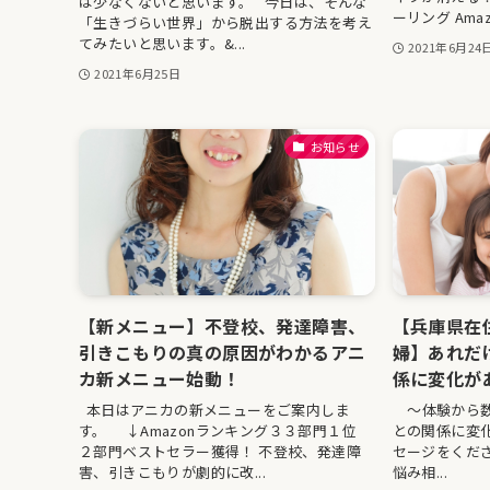
は少なくないと思います。 今日は、そんな
ーリング Amaz
「生きづらい世界」から脱出する方法を考え
てみたいと思います。&...
2021年6月24
2021年6月25日
お知らせ
【新メニュー】不登校、発達障害、
【兵庫県在住
引きこもりの真の原因がわかるアニ
婦】あれだ
カ新メニュー始動！
係に変化が
本日はアニカの新メニューをご案内しま
〜体験から数
す。 ↓Amazonランキング３３部門１位
との関係に変
２部門ベストセラー獲得！ 不登校、発達障
セージをくだ
害、引きこもりが劇的に改...
悩み相...