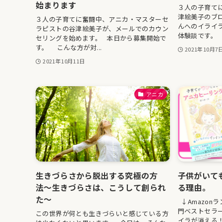
始まります
３人の子育て
津絵美子のブ
３人の子育てに奮闘中、アニカ・マスターセ
んへのイライ
ラピストの谷津絵美子が、メールでのカウン
体験談です。 .
セリングを始めます。 本日から募集開始で
す。 こんな方が対...
2021年10月7
2021年10月11日
アニカ
生きづらさから脱出する究極の方
子供がいて
法〜生きづらさは、こうして創られ
る理由。
た〜
↓Amazon
門ベストセラ
この世界が何とも生きづらいと感じている方
イラが消える