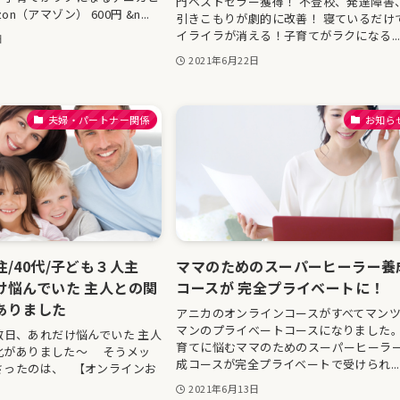
門ベストセラー獲得！ 不登校、発達障害
on（アマゾン） 600円 &n...
引きこもりが劇的に改善！ 寝ているだけ
イライラが消える！子育てがラクになる..
日
2021年6月22日
夫婦・パートナー関係
お知ら
/40代/子ども３人主
ママのためのスーパーヒーラー養
け悩んでいた 主人との関
コースが 完全プライベートに！
ありました
アニカのオンラインコースがすべてマン
マンのプライべートコースになりました
日、あれだけ悩んでいた 主人
育てに悩むママのためのスーパーヒーラ
化がありました〜 そうメッ
成コースが完全プライベートで受けられ...
さったのは、 【オンラインお
2021年6月13日