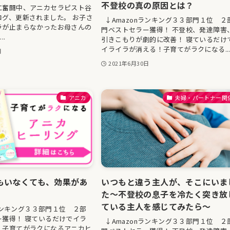
不登校の真の原因とは？
に奮闘中、アニカセラピスト谷
ログ、更新されました。 お子さ
↓Amazonランキング３３部門１位 ２
ラが止まらなかったお母さんの
門ベストセラー獲得！ 不登校、発達障害
..
引きこもりが劇的に改善！ 寝ているだけ
イライラが消える！子育てがラクになる..
日
2021年6月30日
アニカ
夫婦・パートナー関
もいなくても、効果があ
いつもと違う主人が、そこにいま
た〜不登校の息子を冷たく突き放
ている主人を感じてみたら〜
ランキング３３部門１位 ２部
ー獲得！ 寝ているだけでイラ
↓Amazonランキング３３部門１位 ２
！子育てがラクになるアニカヒ