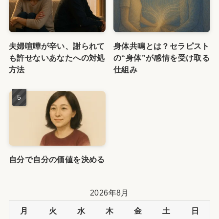
夫婦喧嘩が辛い、謝られて
身体共鳴とは？セラピスト
も許せないあなたへの対処
の“身体”が感情を受け取る
方法
仕組み
自分で自分の価値を決める
2026年8月
月
火
水
木
金
土
日