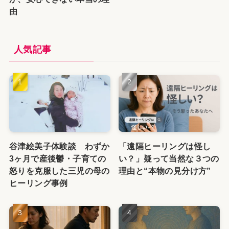
由
人気記事
谷津絵美子体験談 わずか
「遠隔ヒーリングは怪し
3ヶ月で産後鬱・子育ての
い？」疑って当然な３つの
怒りを克服した三児の母の
理由と“本物の見分け方”
ヒーリング事例