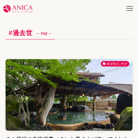
#過去世
– tag –
過去世をいやす