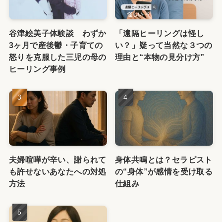
谷津絵美子体験談 わずか
「遠隔ヒーリングは怪し
3ヶ月で産後鬱・子育ての
い？」疑って当然な３つの
怒りを克服した三児の母の
理由と“本物の見分け方”
ヒーリング事例
夫婦喧嘩が辛い、謝られて
身体共鳴とは？セラピスト
も許せないあなたへの対処
の“身体”が感情を受け取る
方法
仕組み