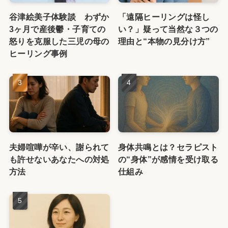
谷津絵美子体験談 わずか
「遠隔ヒーリングは怪し
3ヶ月で産後鬱・子育ての
い？」疑って当然な３つの
怒りを克服した三児の母の
理由と“本物の見分け方”
ヒーリング事例
夫婦喧嘩が辛い、謝られて
身体共鳴とは？セラピスト
も許せないあなたへの対処
の“身体”が感情を受け取る
方法
仕組み