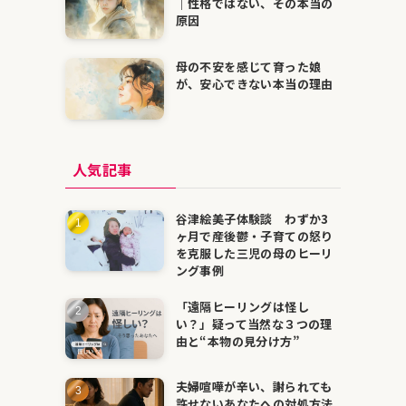
｜性格ではない、その本当の
原因
母の不安を感じて育った娘
が、安心できない本当の理由
人気記事
谷津絵美子体験談 わずか3
ヶ月で産後鬱・子育ての怒り
を克服した三児の母のヒーリ
ング事例
「遠隔ヒーリングは怪し
い？」疑って当然な３つの理
由と“本物の見分け方”
夫婦喧嘩が辛い、謝られても
許せないあなたへの対処方法