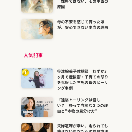
｜性格ではない、その本当の
原因
母の不安を感じて育った娘
が、安心できない本当の理由
人気記事
谷津絵美子体験談 わずか3
ヶ月で産後鬱・子育ての怒り
を克服した三児の母のヒーリ
ング事例
「遠隔ヒーリングは怪し
い？」疑って当然な３つの理
由と“本物の見分け方”
夫婦喧嘩が辛い、謝られても
許せないあなたへの対処方法