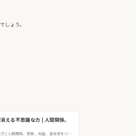
でしょう。
が消える不思議な力 | 人間関係、
お申し込み | アニカ いやしの技術 | 心の悩みが消える不思議な力 | 人間関係、家族、先祖、過去世をいやします –