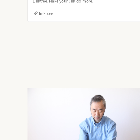
Linktree. Make your link do more.
linktr.ee