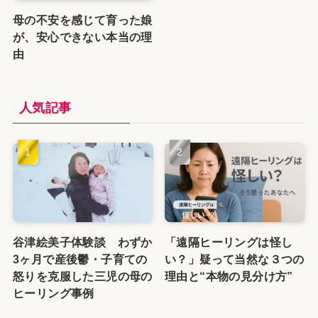
母の不安を感じて育った娘
が、安心できない本当の理
由
人気記事
谷津絵美子体験談 わずか
「遠隔ヒーリングは怪し
3ヶ月で産後鬱・子育ての
い？」疑って当然な３つの
怒りを克服した三児の母の
理由と“本物の見分け方”
ヒーリング事例