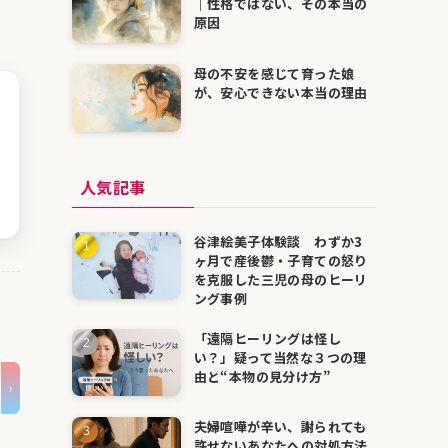
｜性格ではない、その本当の
原因
母の不安を感じて育った娘
が、安心できない本当の理由
人気記事
谷津絵美子体験談 わずか3
ヶ月で産後鬱・子育ての怒り
を克服した三児の母のヒーリ
ング事例
「遠隔ヒーリングは怪し
い？」疑って当然な３つの理
由と“本物の見分け方”
夫婦喧嘩が辛い、謝られても
許せないあなたへの対処方法