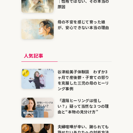
｜性格ではない、その本当の
原因
母の不安を感じて育った娘
が、安心できない本当の理由
人気記事
谷津絵美子体験談 わずか3
ヶ月で産後鬱・子育ての怒り
を克服した三児の母のヒーリ
ング事例
「遠隔ヒーリングは怪し
い？」疑って当然な３つの理
由と“本物の見分け方”
夫婦喧嘩が辛い、謝られても
許せないあなたへの対処方法