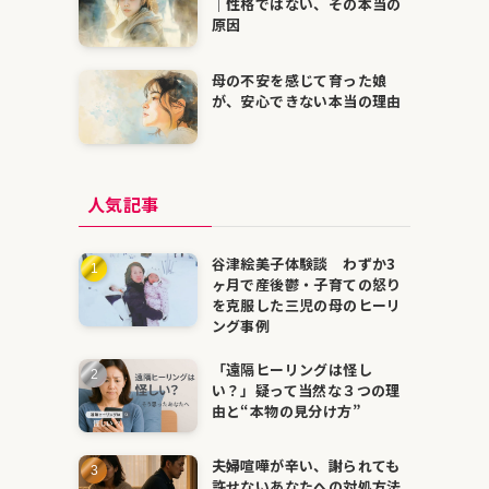
｜性格ではない、その本当の
原因
母の不安を感じて育った娘
が、安心できない本当の理由
人気記事
谷津絵美子体験談 わずか3
ヶ月で産後鬱・子育ての怒り
を克服した三児の母のヒーリ
ング事例
「遠隔ヒーリングは怪し
い？」疑って当然な３つの理
由と“本物の見分け方”
夫婦喧嘩が辛い、謝られても
許せないあなたへの対処方法