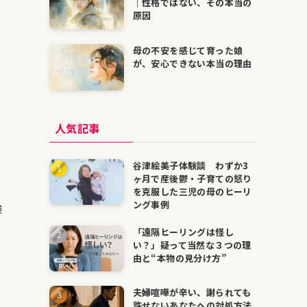
｜性格ではない、その本当の
原因
母の不安を感じて育った娘
が、安心できない本当の理由
人気記事
谷津絵美子体験談 わずか3
ヶ月で産後鬱・子育ての怒り
を克服した三児の母のヒーリ
ング事例
験
「遠隔ヒーリングは怪し
い？」疑って当然な３つの理
由と“本物の見分け方”
夫婦喧嘩が辛い、謝られても
許せないあなたへの対処方法