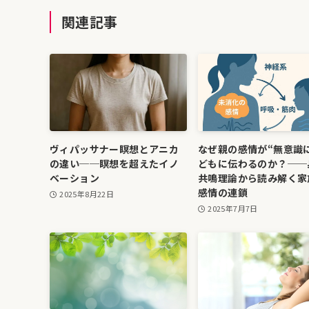
関連記事
ヴィパッサナー瞑想とアニカ
なぜ親の感情が“無意識
の違い──瞑想を超えたイノ
どもに伝わるのか？──
ベーション
共鳴理論から読み解く家
感情の連鎖
2025年8月22日
2025年7月7日