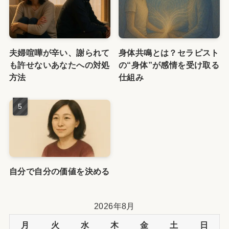
夫婦喧嘩が辛い、謝られて
身体共鳴とは？セラピスト
も許せないあなたへの対処
の“身体”が感情を受け取る
方法
仕組み
自分で自分の価値を決める
2026年8月
月
火
水
木
金
土
日