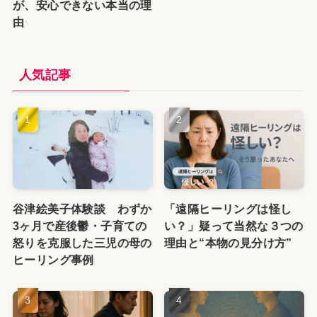
が、安心できない本当の理
由
人気記事
谷津絵美子体験談 わずか
「遠隔ヒーリングは怪し
3ヶ月で産後鬱・子育ての
い？」疑って当然な３つの
怒りを克服した三児の母の
理由と“本物の見分け方”
ヒーリング事例