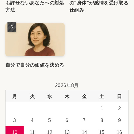
も許せないあなたへの対処
の“身体”が感情を受け取る
方法
仕組み
自分で自分の価値を決める
2026年8月
月
火
水
木
金
土
日
1
2
3
4
5
6
7
8
9
10
11
12
13
14
15
16