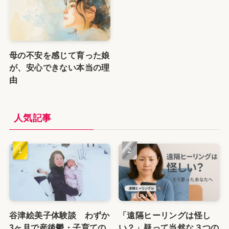
母の不安を感じて育った娘
が、安心できない本当の理
由
人気記事
谷津絵美子体験談 わずか
「遠隔ヒーリングは怪し
3ヶ月で産後鬱・子育ての
い？」疑って当然な３つの