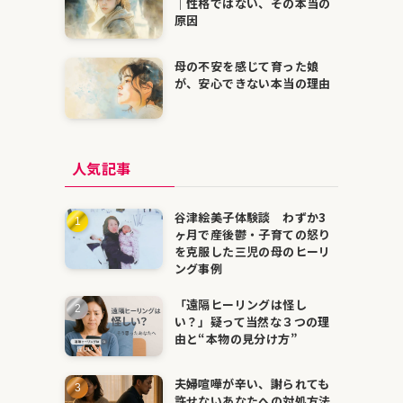
｜性格ではない、その本当の
原因
母の不安を感じて育った娘
が、安心できない本当の理由
人気記事
谷津絵美子体験談 わずか3
ヶ月で産後鬱・子育ての怒り
を克服した三児の母のヒーリ
ング事例
「遠隔ヒーリングは怪し
い？」疑って当然な３つの理
由と“本物の見分け方”
夫婦喧嘩が辛い、謝られても
許せないあなたへの対処方法