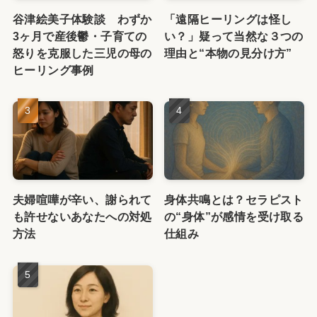
谷津絵美子体験談 わずか
「遠隔ヒーリングは怪し
3ヶ月で産後鬱・子育ての
い？」疑って当然な３つの
怒りを克服した三児の母の
理由と“本物の見分け方”
ヒーリング事例
夫婦喧嘩が辛い、謝られて
身体共鳴とは？セラピスト
も許せないあなたへの対処
の“身体”が感情を受け取る
方法
仕組み