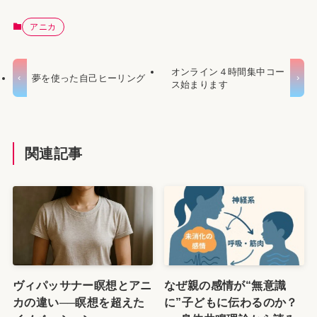
アニカ
オンライン４時間集中コー
夢を使った自己ヒーリング
ス始まります
関連記事
ヴィパッサナー瞑想とアニ
なぜ親の感情が“無意識
カの違い──瞑想を超えた
に”子どもに伝わるのか？