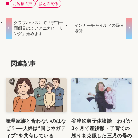
お客様の声
親との関係
クラブハウスにて「宇宙一
インナーチャイルドの帰る
面倒見のよいアニカヒーリ
場所
ング」始めます
関連記事
義理家族と合わないのはな
谷津絵美子体験談 わずか
ぜ？──夫婦は“同じネガテ
3ヶ月で産後鬱・子育ての
ィブ”を共有している
怒りを克服した三児の母の