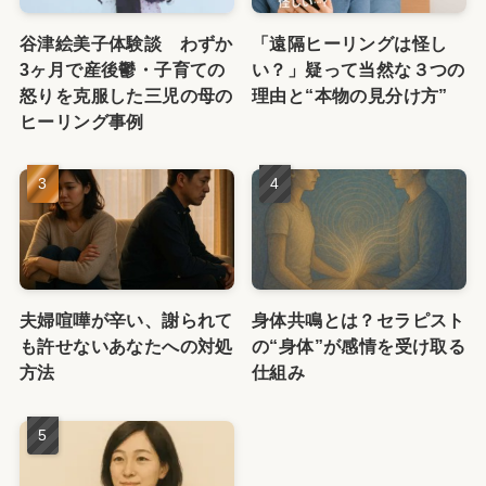
谷津絵美子体験談 わずか
「遠隔ヒーリングは怪し
3ヶ月で産後鬱・子育ての
い？」疑って当然な３つの
怒りを克服した三児の母の
理由と“本物の見分け方”
ヒーリング事例
夫婦喧嘩が辛い、謝られて
身体共鳴とは？セラピスト
も許せないあなたへの対処
の“身体”が感情を受け取る
方法
仕組み