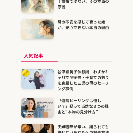
｜性格ではない、その本当の
原因
母の不安を感じて育った娘
が、安心できない本当の理由
人気記事
谷津絵美子体験談 わずか3
ヶ月で産後鬱・子育ての怒り
を克服した三児の母のヒーリ
ング事例
「遠隔ヒーリングは怪し
い？」疑って当然な３つの理
由と“本物の見分け方”
夫婦喧嘩が辛い、謝られても
許せないあなたへの対処方法