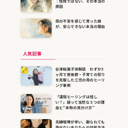
｜性格ではない、その本当の
原因
母の不安を感じて育った娘
が、安心できない本当の理由
人気記事
谷津絵美子体験談 わずか3
ヶ月で産後鬱・子育ての怒り
を克服した三児の母のヒーリ
ング事例
「遠隔ヒーリングは怪し
い？」疑って当然な３つの理
由と“本物の見分け方”
夫婦喧嘩が辛い、謝られても
許せないあなたへの対処方法