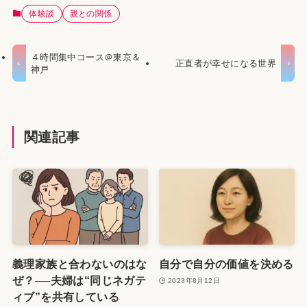
体験談
親との関係
４時間集中コース＠東京＆
正直者が幸せになる世界
神戸
関連記事
義理家族と合わないのはな
自分で自分の価値を決める
ぜ？──夫婦は“同じネガテ
2023年8月12日
ィブ”を共有している