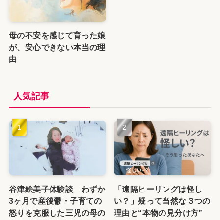
母の不安を感じて育った娘
が、安心できない本当の理
由
人気記事
谷津絵美子体験談 わずか
「遠隔ヒーリングは怪し
3ヶ月で産後鬱・子育ての
い？」疑って当然な３つの
怒りを克服した三児の母の
理由と“本物の見分け方”