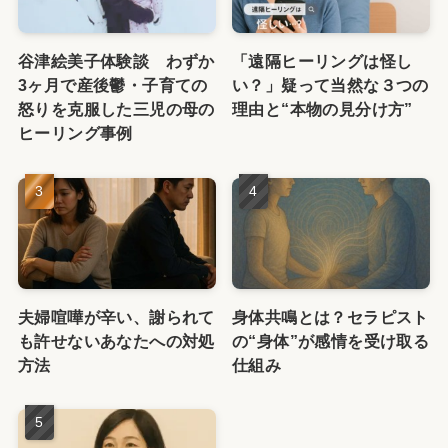
谷津絵美子体験談 わずか
「遠隔ヒーリングは怪し
3ヶ月で産後鬱・子育ての
い？」疑って当然な３つの
怒りを克服した三児の母の
理由と“本物の見分け方”
ヒーリング事例
夫婦喧嘩が辛い、謝られて
身体共鳴とは？セラピスト
も許せないあなたへの対処
の“身体”が感情を受け取る
方法
仕組み