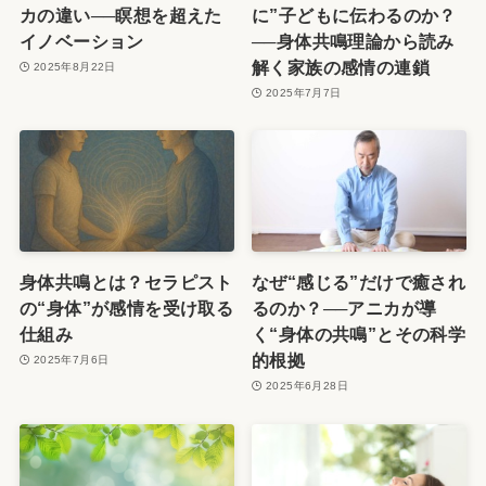
カの違い──瞑想を超えた
に”子どもに伝わるのか？
イノベーション
──身体共鳴理論から読み
解く家族の感情の連鎖
2025年8月22日
2025年7月7日
身体共鳴とは？セラピスト
なぜ“感じる”だけで癒され
の“身体”が感情を受け取る
るのか？──アニカが導
仕組み
く“身体の共鳴”とその科学
的根拠
2025年7月6日
2025年6月28日