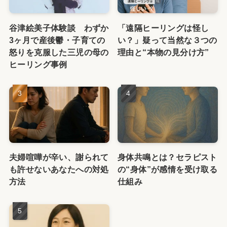
谷津絵美子体験談 わずか
「遠隔ヒーリングは怪し
3ヶ月で産後鬱・子育ての
い？」疑って当然な３つの
怒りを克服した三児の母の
理由と“本物の見分け方”
ヒーリング事例
夫婦喧嘩が辛い、謝られて
身体共鳴とは？セラピスト
も許せないあなたへの対処
の“身体”が感情を受け取る
方法
仕組み